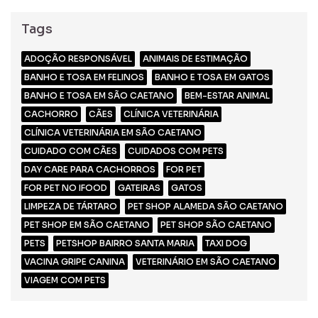
Tags
ADOÇÃO RESPONSÁVEL
ANIMAIS DE ESTIMAÇÃO
BANHO E TOSA EM FELINOS
BANHO E TOSA EM GATOS
BANHO E TOSA EM SÃO CAETANO
BEM-ESTAR ANIMAL
CACHORRO
CÃES
CLÍNICA VETERINÁRIA
CLÍNICA VETERINÁRIA EM SÃO CAETANO
CUIDADO COM CÃES
CUIDADOS COM PETS
DAY CARE PARA CACHORROS
FOR PET
FOR PET NO IFOOD
GATEIRAS
GATOS
LIMPEZA DE TÁRTARO
PET SHOP ALAMEDA SÃO CAETANO
PET SHOP EM SÃO CAETANO
PET SHOP SÃO CAETANO
PETS
PETSHOP BAIRRO SANTA MARIA
TAXI DOG
VACINA GRIPE CANINA
VETERINÁRIO EM SÃO CAETANO
VIAGEM COM PETS