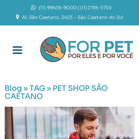
(11) 99419-9000
| (11) 2786-5759
Al. São Caetano, 2423 - São Caetano do Sul
Blog »
TAG » PET SHOP SÃO
CAETANO