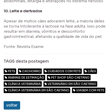
abdominais, letargia e alterações no sistema nervoso.
10. Leite e derivados
Apesar de muitos cães adorarem leite, a maioria deles
se torna intolerante à lactose na fase adulta. Isso pode
resultar em diarreia, vômitos e desconforto
gastrointestinal, afetando a qualidade de vida do pet.
Fonte: Revista Exame
TAGS desta postagem
PETS
CACHORRO
CUIDADOS COM PETS
CÃES
ANIMAIS DE ESTIMAÇÃO
PET SHOP SÃO CAETANO
CLÍNICA VETERINÁRIA
VETERINÁRIO EM SÃO CAETANO
CLÍNICA VETERINÁRIA EM SÃO CAETANO
VIAGEM COM PETS
voltar