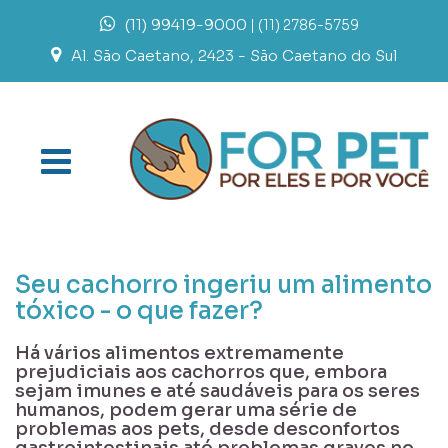
(11) 99419-9000
| (11) 2786-5759
Al. São Caetano, 2423 - São Caetano do Sul
Seu cachorro ingeriu um alimento
tóxico - o que fazer?
Há vários alimentos extremamente
prejudiciais aos cachorros que, embora
sejam imunes e até saudáveis para os seres
humanos, podem gerar uma série de
problemas aos pets, desde desconfortos