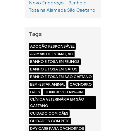
Novo Endereço - Banho e
Tosa na Alameda São Caetano
Tags
ADOÇÃO RESPONSÁVEL
ANIMAIS DE ESTIMAÇÃO
BANHO E TOSA EM FELINOS
BANHO E TOSA EM GATOS
BANHO E TOSA EM SÃO CAETANO
BEM-ESTAR ANIMAL
CACHORRO
CÃES
CLÍNICA VETERINÁRIA
CLÍNICA VETERINÁRIA EM SÃO
CAETANO
CUIDADO COM CÃES
CUIDADOS COM PETS
DAY CARE PARA CACHORROS