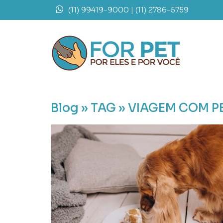
(11) 99419-9000
| (11) 2786-5759
Blog »
TAG » VIAGEM COM P