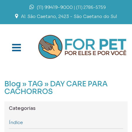
(11) 99419-9000
| (11) 2786-5759
Al. São Caetano, 2423 - São Caetano do Sul
Blog »
TAG » DAY CARE PARA
CACHORROS
Categorias
Índice